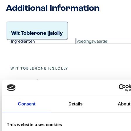
Additional Information
Wit Toblerone Ijslolly
Ingrediënten
Voedingswaarde
WIT TOBLERONE IJSLOLLY
Ingrediënten
magere melk, suiker, cacaoboter, gedeeltelijk
Consent
Details
About
gehydrateerd weipoeder (melk), kokosvet, honing 3%,
gemalen amandelen, botervet, magere melkpoeder,
dextrose, glucosestroop, gehakte amandelen,
This website uses cookies
emulgatoren (mono- en diglyceriden van vetzuren,