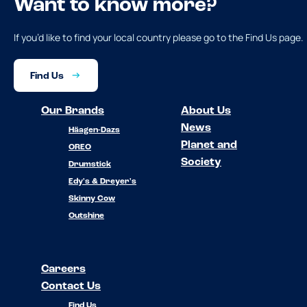
Want to know more?
If you’d like to find your local country please go to the Find Us page.
Find Us
Our Brands
About Us
News
Häagen-Dazs
Planet and
OREO
Society
Drumstick
Edy's & Dreyer's
Skinny Cow
Outshine
Careers
Contact Us
Find Us