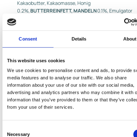
Kakaobutter, Kakaomasse, Honig
0.2%,
BUTTERREINFETT, MANDELN
0.1%, Emulgator
(
SOJALECITHIN), EIKLAR,
Aroma), Kokosfett, Honig
5.5%,
MANDELPÜREE
4.5%, Invertzuckersirup,
gezuckerte
KONDENSMILCH
(konzentrierte
VOLLMIL
Consent
Details
About
Zucker), fettarmer Kakao 2%,
MOLKENPULVER,
geröstete
MANDELSTÜCKCHEN
1%, Emulgatoren
(Mono- und Diglyceride von Speisefettsäuren,
This website uses cookies
Milchsäurester von Mono- und Diglyceride von
We use cookies to personalise content and ads, to provide s
Speisefettsäuren), Stabilisatoren
media features and to analyse our traffic. We also share
(Johannisbrotkernmehl, Guarkernmehl,
information about your use of our site with our social media,
Pektine),
KONDENSMAGERMILCH
, Kakaobutter, Aro
advertising and analytics partners who may combine it with o
(enthält
MANDELN), HÜHNEREI-EIWEISS,
Salz
information that you’ve provided to them or that they’ve colle
from your use of their services.
Kann
WEIZEN, ROGGEN, GERSTE, HAFER, ERDNÜSS
HASELNÜSSE, WALNÜSSE, CASHEWNÜSSE,
Consent
Necessary
PECANNÜSSE, PARANÜSSE,
Selection