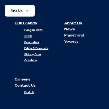
Find Us
Our Brands
About Us
News
Häagen-Dazs
Planet and
OREO
Society
Drumstick
Edy's & Dreyer's
Skinny Cow
Outshine
Careers
Contact Us
Find Us