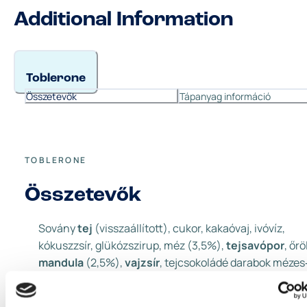
Additional Information
Toblerone
Összetevők
Tápanyag információ
TOBLERONE
Összetevők
Sovány
tej
(visszaállított), cukor, kakaóvaj, ivóvíz,
kókuszzsír, glükózszirup, méz (3,5%),
tejsavópor
, őrö
mandula
(2,5%),
vajzsír
, tejcsokoládé darabok mézes
mandulanugáttal (cukor, teljes
tejpor
, kakaóvaj,
kakaómassza, méz (0,07%),
vajzsír
,
mandula
(0,03%)