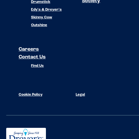
Society
Drumstick
Edy's & Dreyer's
Skinny Cow
Outshine
Careers
Contact Us
Find Us
Cookie Policy
Legal