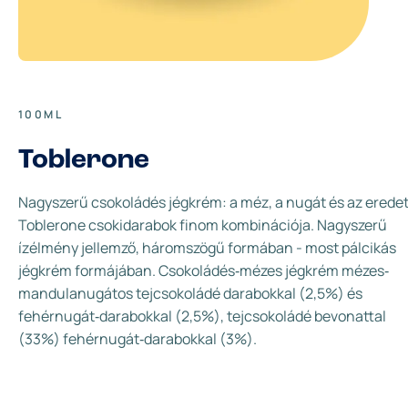
100ML
Toblerone
Nagyszerű csokoládés jégkrém: a méz, a nugát és az eredet
Toblerone csokidarabok finom kombinációja. Nagyszerű
ízélmény jellemző, háromszögű formában - most pálcikás
jégkrém formájában. Csokoládés‐mézes jégkrém mézes‐
mandulanugátos tejcsokoládé darabokkal (2,5%) és
fehérnugát‐darabokkal (2,5%), tejcsokoládé bevonattal
(33%) fehérnugát‐darabokkal (3%).