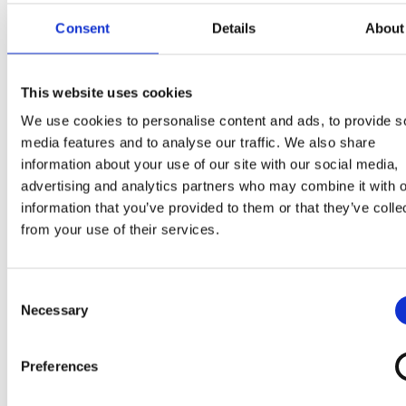
emulgeálószer:
szója
lecitin,
tojásfehérje
, aroma),
Consent
Details
About
kakaómassza, zsírszegény kakaópor (1,5%), sovány
tejpor
, aprított
mandula
(1,5%),
laktóz
, emulgeálósze
(zsírsavak mono‐ és digliceridjei,
szója
lecitin,
This website uses cookies
poliglicerin‐poliricinoleát), stabilizátorok
(szentjánoskenyérliszt, guargumi),
tojásfehérje
,
We use cookies to personalise content and ads, to provide s
media features and to analyse our traffic. We also share
aromák.
information about your use of our site with our social media,
advertising and analytics partners who may combine it with o
Egyéb dióféléket, földimogyorót és glutén tartalm
information that you’ve provided to them or that they’ve colle
gabonákat tartalmazhat.
from your use of their services.
Kemény darabok előfordulhatnak.
Consent
Necessary
Selection
Preferences