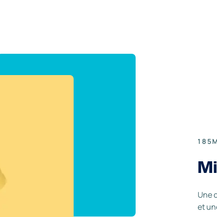
185
Mi
Une c
et un