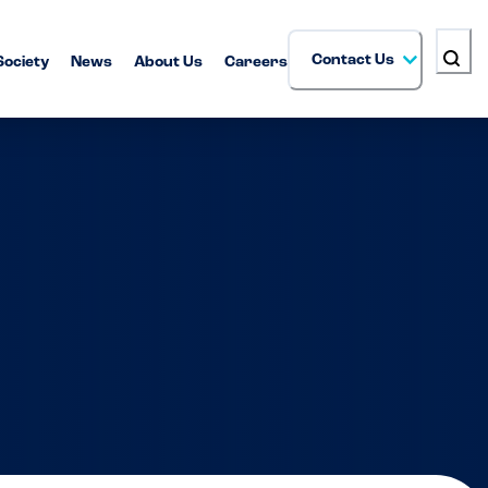
Contact Us
Society
News
About Us
Careers