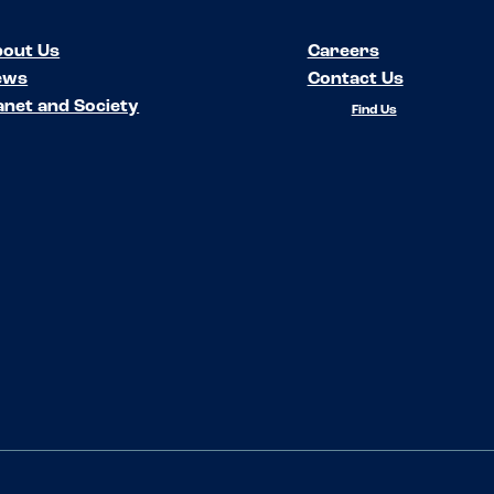
out Us
Careers
ews
Contact Us
anet and Society
Find Us