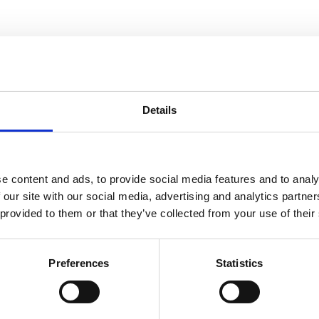
POT TOBLERONE
rédients
Details
Lait
écrémé réhydraté,
crème
, morceaux de chocolat au
lait
a
de cacao, pâte de cacao, miel 0.4%, beurre concentré, amandes
glucose, sucre, lactosérum en poudre (
lait
),
lait
entier en pou
e content and ads, to provide social media features and to analy
gras), stabilisants (farine de graines de caroube, gomme g
 our site with our social media, advertising and analytics partn
amidon modifié, miel 0.1%*, arômes.
 provided to them or that they’ve collected from your use of their
Peut contenir : noisettes, noix, pistaches, noix de macadam
morceaux croquants de nougat qui peuvent être durs juste 
Preferences
Statistics
décongelé