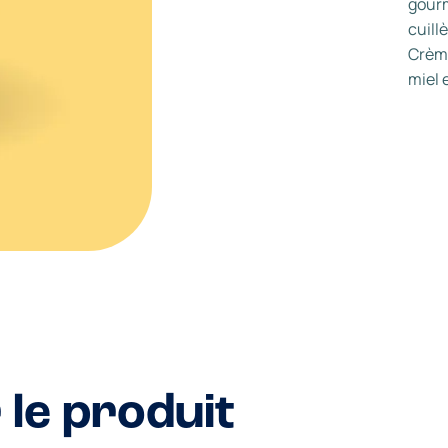
gourm
cuill
Crème
miel 
 le produit