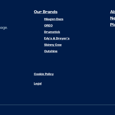
Our Brands
Ab
N
Häagen-Dazs
Pl
OREO
 page.
Drumstick
Edy's & Dreyer's
Skinny Cow
Outshine
Cookie Policy
Legal