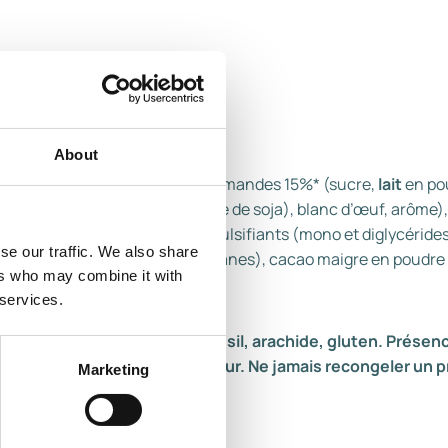
About
vec du nougat au miel et aux amandes 15%* (sucre,
lait
en po
 0.2%*, émulsifiant (lécithine de soja), blanc d’œuf, arôme),
dre,
lait
écrémé en poudre, émulsifiants (mono et diglycérides
se our traffic. We also share
uar, gomme xanthane, carraghénanes), cacao maigre en poudre
ers who may combine it with
 services.
ia, noix de cajou, noix du Brésil, arachide, gluten. Présen
après la sortie du congélateur. Ne jamais recongeler un p
Marketing