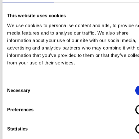
amandelnougat (suiker, volle melkpoeder, cacaoboter
cacaomassa, honing 3%, melkvet, amandelen 1,5%,
This website uses cookies
emulgator (sojalecithine), eiwit, aroma), weipoeder
We use cookies to personalise content and ads, to provide s
(melk), cacaomassa, magere cacao 2%, magere
media features and to analyse our traffic. We also share
melkpoeder, gehakte amandelen, lactose, emulgator
information about your use of our site with our social media,
(mono- en diglyceriden van vetzuren, sojalecithinen,
advertising and analytics partners who may combine it with o
E476), stabilisatoren (johannesbroodpitmeel,
information that you’ve provided to them or that they’ve colle
guarpitmeel), eiwit, aroma’s. Kan bevatten: andere
from your use of their services.
noten, aardnoten, gluten. Kan harde stukjes bevatten
Consent
Necessary
Selection
Preferences
Statistics