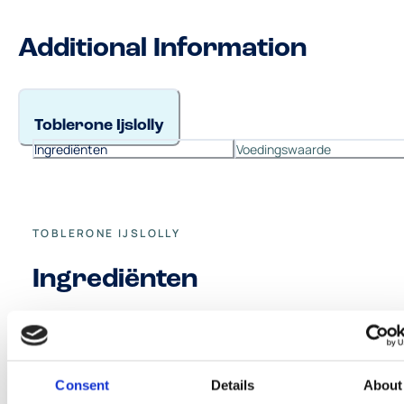
Additional Information
Toblerone Ijslolly
Ingrediënten
Voedingswaarde
TOBLERONE IJSLOLLY
Ingrediënten
magere melk, suiker, cacaoboter, gedeeltelijk
gehydrateerd weiconcentraat (melk), kokosvet,
glucosestroop, honing 4%, gemalen amandelen,
Consent
Details
About
botervet, melkchocolade stukjes met honing- en