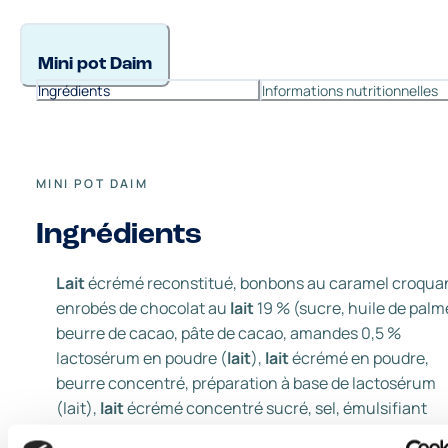
Mini pot Daim
Ingrédients
Informations nutritionnelles
MINI POT DAIM
Ingrédients
Lait
écrémé reconstitué, bonbons au caramel croqua
enrobés de chocolat au
lait
19 % (sucre, huile de palm
beurre de cacao, pâte de cacao, amandes 0,5 %
lactosérum en poudre (
lait
),
lait
écrémé en poudre,
beurre concentré, préparation à base de lactosérum
(lait),
lait
écrémé concentré sucré, sel, émulsifiant
(lécithine de soja), agents d’enrobage (gomme arabiq