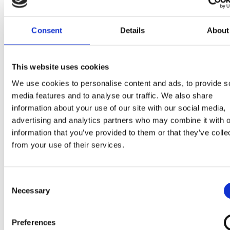
maltodextrine), arômes),
crème
, sirop de glucose, suc
poudre de lactosérum, pâte de caramel 3 % (sucre, si
de glucose, eau), poudre de
lait
écrémé, émulsifiant
Consent
Details
About
(mono et diglycérides d’acides gras*), stabilisants
(farine de graines de caroube, gomme guar), arôme
This website uses cookies
naturel.
We use cookies to personalise content and ads, to provide s
media features and to analyse our traffic. We also share
Peut contenir : noisettes, noix, pistaches, noix de
information about your use of our site with our social media,
macadamia, noix de pécan, arachides, œuf, gluten.
advertising and analytics partners who may combine it with o
jamais recongeler un produit décongelé
information that you’ve provided to them or that they’ve colle
from your use of their services.
Présence de morceaux croquants de caramel qui
peuvent être durs juste après la sortie du congélateur
*D’origine végétale.
Consent
Necessary
Selection
Preferences