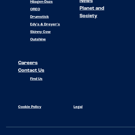
News
Häagen-Dazs
Planet and
OREO
Society
Drumstick
Edy's & Dreyer's
Skinny Cow
Outshine
Careers
Contact Us
Find Us
Cookie Policy
Legal