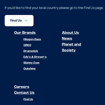
If you’d like to find your local country please go to the Find Us page.
Find Us
Our Brands
About Us
News
Häagen-Dazs
Planet and
OREO
Society
Drumstick
Edy's & Dreyer's
Skinny Cow
Outshine
Careers
Contact Us
Find Us