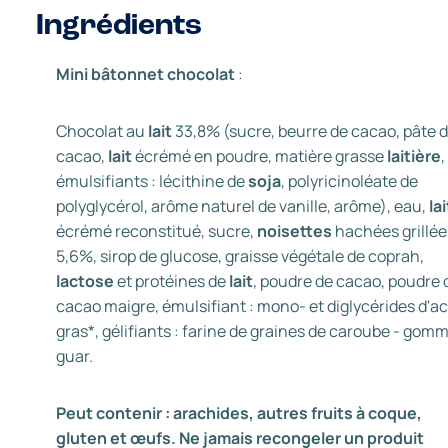
Ingrédients
Mini bâtonnet chocolat
:
Chocolat au
lait
33,8% (sucre, beurre de cacao, pâte 
cacao,
lait
écrémé en poudre, matière grasse
laitière
,
émulsifiants : lécithine de
soja
, polyricinoléate de
polyglycérol, arôme naturel de vanille, arôme), eau,
lai
écrémé reconstitué, sucre,
noisettes
hachées grillée
5,6%, sirop de glucose, graisse végétale de coprah,
lactose
et protéines de
lait
, poudre de cacao, poudre 
cacao maigre, émulsifiant : mono- et diglycérides d'a
gras*, gélifiants : farine de graines de caroube - gom
guar.
Peut contenir : arachides, autres fruits à coque,
gluten et œufs. Ne jamais recongeler un produit