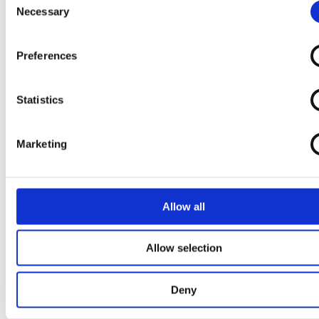
Peut contenir : arachides
, autres
fruits à coque, gl
Necessary
Selection
et œufs. Ne jamais recongeler un produit décongel
*d'origine végétale
Preferences
Statistics
Marketing
Allow all
Allow selection
Deny