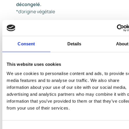
décongelé.
*d'origine végétale
Mini bâtonnet vanille :
Chocolat au
lait
33,8% (sucre, beurre de cacao, pâte 
Consent
Details
About
cacao,
lait
écrémé en poudre, matière grasse
laitière
,
émulsifiants : lécithine de
soja
, polyricinoléate de
This website uses cookies
polyglycérol, arôme naturel de vanille, arôme),
lait
écrémé réhydraté, sirop de glucose, eau, sucre,
We use cookies to personalise content and ads, to provide s
noisettes
hachées grillées 5,6%, graisse végétale de
media features and to analyse our traffic. We also share
coprah,
lactose
et protéines de
lait
, émulsifiant : mo
information about your use of our site with our social media,
et diglycérides d'acides gras*, gélifiants : farine de
advertising and analytics partners who may combine it with o
information that you’ve provided to them or that they’ve colle
graines de caroube - gomme guar, concentré de carot
from your use of their services.
arôme naturel de vanille, gousses de vanilles épuisée
broyées.
Consent