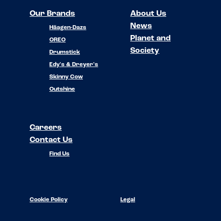
Our Brands
About Us
News
Häagen-Dazs
Planet and
OREO
Society
Drumstick
Edy's & Dreyer's
Skinny Cow
Outshine
Careers
Contact Us
Find Us
Cookie Policy
Legal