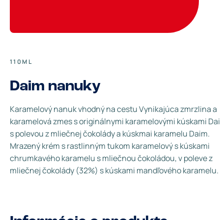
110ML
Daim nanuky
Karamelový nanuk vhodný na cestu Vynikajúca zmrzlina a
karamelová zmes s originálnymi karamelovými kúskami Da
s polevou z mliečnej čokolády a kúskmai karamelu Daim.
Mrazený krém s rastlinným tukom karamelový s kúskami
chrumkavého karamelu s mliečnou čokoládou, v poleve z
mliečnej čokolády (32%) s kúskami mandľového karamelu.