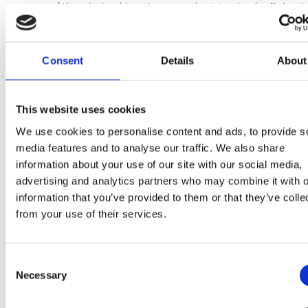
srvátka
, sladené kondenzované odstredené
mlieko
, j
soľ, emulgátor (
sójové
lecitíny), arómy), sušená
srvátka
, glukózový sirup, karamelová pasta 2,5% (cuko
glukózový sirup, voda), drvené kúsky mandľového
Consent
Details
About
karamelu 2,5% (cukor, palmový olej,
mandle
(0,1%),
sladené kondenzované odstredené
mlieko
, jedlá soľ,
kakaové maslo, kakaová hmota, sušená
srvátka
, suš
This website uses cookies
odstredené
mlieko
,
maslový
tuk, čiastočne
We use cookies to personalise content and ads, to provide s
demineralizovaná sušená
srvátka
, emulgátor (
sójov
media features and to analyse our traffic. We also share
lecitíny), arómy),
maslový
tuk, kakaová hmota, sušen
information about your use of our site with our social media,
odstredené
mlieko
,
laktóza
, emulgátory (E 471,
sójov
advertising and analytics partners who may combine it with o
lecitíny, E 476), stabilizátory (E 410, E 412), aróma.
information that you’ve provided to them or that they’ve colle
from your use of their services.
Môže obsahovať orechy, arašidy, vajcia, glutén.
Consent
V produkte môžu byť tvrdé kúsky.
Necessary
Selection