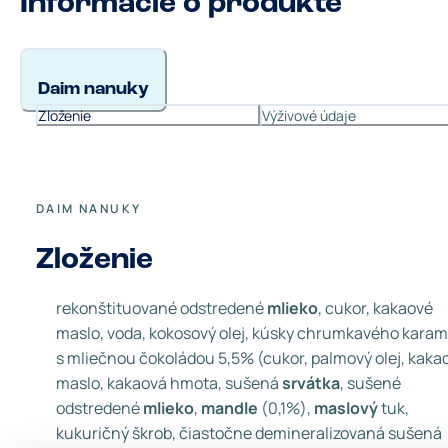
Informácie o produkte
Daim nanuky
Zloženie
Výživové údaje
DAIM NANUKY
Zloženie
rekonštituované odstredené
mlieko
, cukor, kakaové
maslo, voda, kokosový olej, kúsky chrumkavého karam
s mliečnou čokoládou 5,5% (cukor, palmový olej, kaka
maslo, kakaová hmota, sušená
srvátka
, sušené
odstredené
mlieko
,
mandle
(0,1%),
maslový
tuk,
kukuričný škrob, čiastočne demineralizovaná sušená