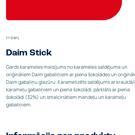
110ML
Daim Stick
Gards karameles maisījums no karameles saldējuma un
oriģināliem Daim gabaliņiem ar piena šokolādes un oriģināl
Daim gabaliņu glazūru. Karamelizēts saldējums ar kraukšķ
karameļu gabaliņiem un piena šokolādi, pārklāts ar piena
šokolādi (32%) un smalcinātiem mandeļu un karameļu
gabaliņiem.