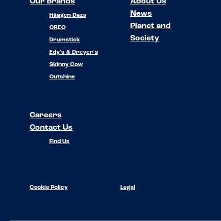
Our Brands
About Us
News
Häagen-Dazs
Planet and
OREO
Society
Drumstick
Edy's & Dreyer's
Skinny Cow
Outshine
Careers
Contact Us
Find Us
Cookie Policy
Legal