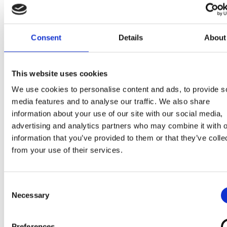
emulgators (
sojas
lecitīni), aromatizētāji),
sūkalu
pulveris (
piens
), glikozes sīrups, smalcināti mandeļu 
karameļu gabaliņi 2,5% (cukurs, palmu eļļa,
mandele
Consent
Details
About
(0,1%), saldināts kondensēts
vājpiens
, sāls, kakao
sviests, kakao masa, salds
sūkalu
pulveris,
vājpiena
pulveris, tīri
sviesta
tauki,
sūkalu
produkts, emulgato
This website uses cookies
(
sojas
lecitīni), aromatizētāji),
sviesta
tauki, kakao
We use cookies to personalise content and ads, to provide s
masa,
vājpiena
pulveris,
laktoze
, emulgatori (E 471,
media features and to analyse our traffic. We also share
sojas
lecitīni, E 476), stabilizētāji (E 410, E 412),
information about your use of our site with our social media,
aromatizētājs.
advertising and analytics partners who may combine it with o
information that you’ve provided to them or that they’ve colle
Var saturēt zemesriekstus, citus riekstus, lipekli u
from your use of their services.
olu.
Consent
Produkta sastāvā var būt cietas daļiņas.
Necessary
Selection
Preferences