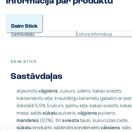
Informācija par produktu
Daim Stick
Sastāvdaļas
Uztura informācija
DAIM STICK
Sastāvdaļas
atjaunots
vājpiens
, cukurs, ūdens, kakao sviests,
kokosriekstu eļļa, kraukšķīgu karameļu gabaliņi ar pie
šokolādi 5,5% (cukurs, palmu eļļa, kakao sviests, kaka
masa, salds
sūkalu
pulveris,
vājpiena
pulveris,
mandeles
(0,1%), tīri
sviesta
tauki, kukurūzas ciete,
sūkalu
produkts, saldināts kondensēts
vājpiens
, sāls,