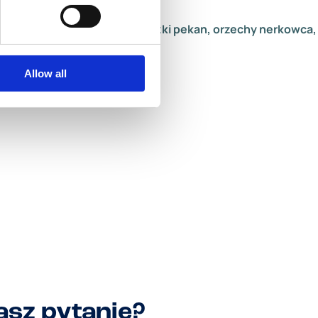
je, orzechy makadamia, orzeszki pekan, orzechy nerkowca,
Allow all
sz pytanie?