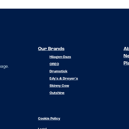
Our Brands
Ab
N
Häagen-Dazs
Pl
OREO
 page.
Drumstick
Edy's & Dreyer's
Skinny Cow
Outshine
Cookie Policy