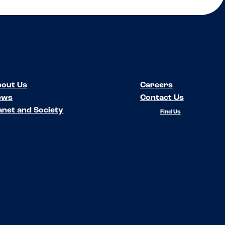
out Us
Careers
ews
Contact Us
anet and Society
Find Us