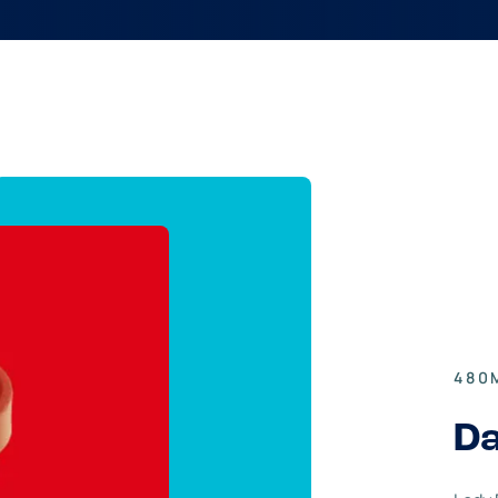
480
D