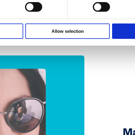
Może zawierać: orzechy laskowe, orzechy włoskie, pistac
arachidowe, jaja i zboża zawierające gluten.
Allow selection
Produkt może zawierać twarde kawałki.
Ma