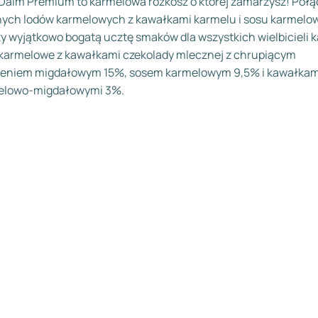
Daim Premium to karmelowa rozkosz o której zamarzysz! Połą
ych lodów karmelowych z kawałkami karmelu i sosu karmelo
y wyjątkowo bogatą ucztę smaków dla wszystkich wielbicieli 
karmelowe z kawałkami czekolady mlecznej z chrupiącym
ieniem migdałowym 15%, sosem karmelowym 9,5% i kawałkam
elowo-migdałowymi 3%.