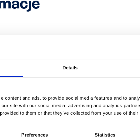
macje
PREMIUM KUBEK
adniki
Details
mleko
odtłuszczone (odtworzone), śmietanka (z
mleka
), kaw
palmowy, tłuszcz kakaowy, miazga kakaowa,
migdały
(0,4%),
mleczny
, serwatka zmodyfikowana (z
mleka
),
mleko
zagęszcz
glazurująca (guma arabska), maltodekstryna, aromaty), cukie
e content and ads, to provide social media features and to analy
glukozowy, koncentrat serwatki (z
mleka
), pasta karmelowa 
 our site with our social media, advertising and analytics partn
(cukier, olej palmowy,
migdały
(0,1%),
mleko
zagęszczone odtł
 provided to them or that they’ve collected from your use of their
proszku (z
mleka
),
mleko w
proszku odtłuszczone, tłuszcz
ml
aromaty),
mleko
zagęszczone, olej kokosowy, emulgator (mono
świętojańskiego, guma guar, pektyny), sól, aromaty, koncentr
Preferences
Statistics