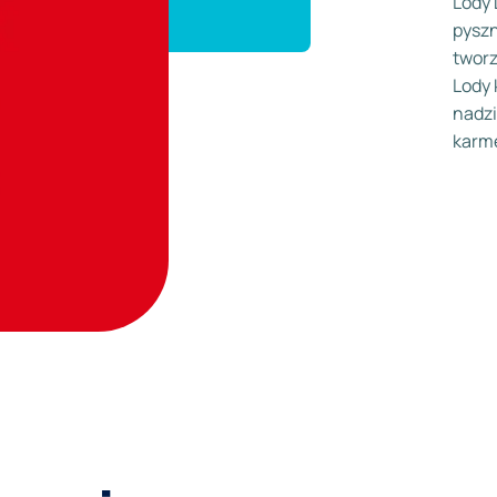
Lody 
pyszn
tworz
Lody 
nadz
karm