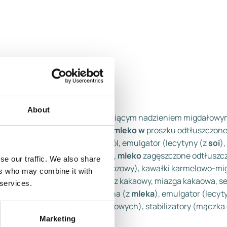
About
ałki czekolady mlecznej z chrupiącym nadzieniem migdałowym 
 serwatka w proszku (z
mleka
),
mleko w
proszku odtłuszczone
one odtłuszczone słodzone, sól, emulgator (lecytyny (z
soi
)
r, syrop glukozowo- fruktozowy,
mleko
zagęszczone odtłuszcz
se our traffic. We also share
(3,5%) (cukier, woda, syrop glukozowy), kawałki karmelowo-m
ers who may combine it with
uszczone słodzone, sól, tłuszcz kakaowy, miazga kakaowa, s
 services.
eczny
, serwatka zmodyfikowana (z
mleka
), emulgator (lecyt
- i diglicerydy kwasów tłuszczowych), stabilizatory (mączka
at marchwi.
Marketing