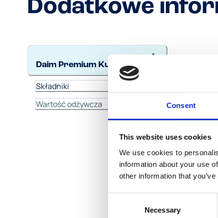
Dodatkowe infor
DAIM 
Daim Premium Kubek
Skł
Składniki
Wartość odżywcza
Consent
This website uses cookies
We use cookies to personalis
information about your use of
other information that you’ve
Consent
Necessary
Selection