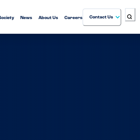
Contact Us
Society
News
About Us
Careers