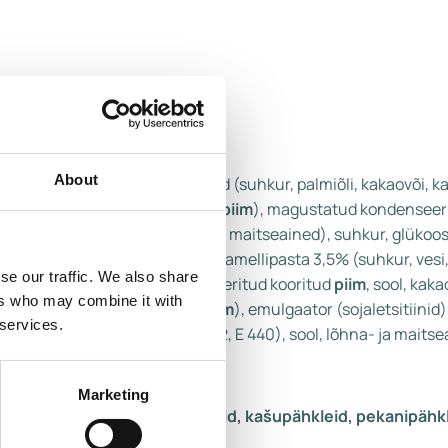
About
litäidisega piimašokolaadi tükid (suhkur, palmiõli, kakaovõi, 
m
arasv, modifitseeritud vadak (
piim
), magustatud kondenseeri
aabik), maltodekstriin, lõhna- ja maitseained), suhkur, glükoos
, vadakukontsentraat (
piim
), karamellipasta 3,5% (suhkur, vesi
se our traffic. We also share
id
0,1%, magustatud kondenseeritud kooritud
piim
, sool, kaka
ers who may combine it with
rasv, modifitseeritud vadak (
piim
), emulgaator (sojaletsitiinid)
 services.
71), stabilisaatorid (E 410, E 412, E 440), sool, lõhna- ja maits
Marketing
a pähkleid, pistaatsiapähkleid, kašupähkleid, pekanipähkl