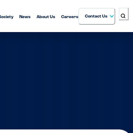
Contact Us
Society
News
About Us
Careers