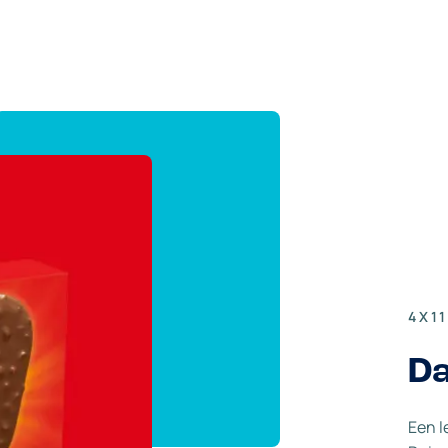
4X1
Da
Een l