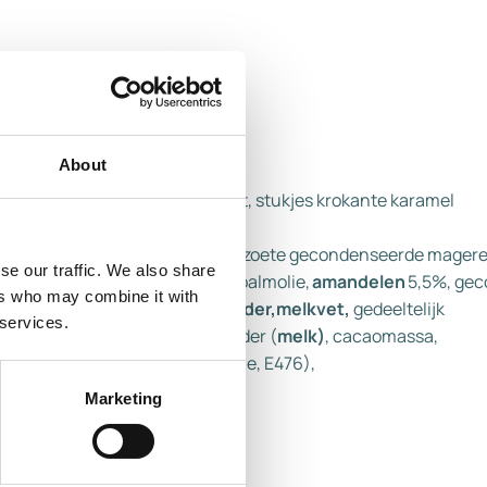
About
at
(melk), c
acaoboter, kokosvet, stukjes krokante karamel
aomassa, weipoeder (
melk
),
l
,lactose-
en
melkeiwitten
, gezoete gecondenseerde mager
se our traffic. We also share
krokante karamel 2,5% (suiker, palmolie,
amandelen
5,5%, ge
ers who may combine it with
poeder
(melk
), magere
melkpoeder,melkvet,
gedeeltelijk
 services.
ne
), aroma’s), botervet, weipoeder (
melk)
, cacaomassa,
den van vetzuren, sojalecithine, E476),
Marketing
arde stukjes bevatten.