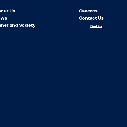
out Us
Careers
ews
Contact Us
anet and Society
Find Us