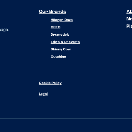
Our Brands
Ab
N
Häagen-Dazs
Pl
OREO
 page.
Drumstick
Edy's & Dreyer's
Skinny Cow
Outshine
Cookie Policy
Legal