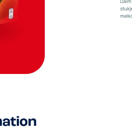
Daim 
stukj
melkc
mation