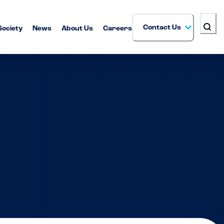
Contact Us
Society
News
About Us
Careers