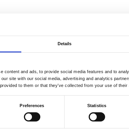
IJSLOLLY
rediënten
Details
Magere
melk,
suiker, gedeeltelijk gehydrateerd weiconcentra
met
melkchocolade
5,5% (suiker, palmolie, cacaoboter, cac
magere
melkpoeder, amandelen
2,8%,
melkvet,
maiszetmee
e content and ads, to provide social media features and to analy
emulgator (
sojalecithine
), aroma’s), glucosestroop, stukjes 
 our site with our social media, advertising and analytics partn
mager
e melk
met suiker, zout, cacaoboter, cacaomassa, wei
 provided to them or that they’ve collected from your use of their
gedemineraliseerd weipoeder
(melk),
emulgator (s
ojalecithi
magere melkpoeder,
lactose,
emulgatoren (mono- en diglyceri
stabilisatoren(johannesbroodpitmeel,guarpitmeel), aroma.
Preferences
Statistics
Kan bevatten: andere noten, aardnoten, ei, gluten. Kan h