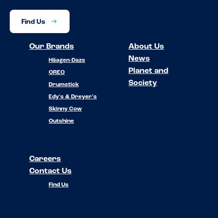
Find Us
Our Brands
About Us
News
Häagen-Dazs
Planet and
OREO
Society
Drumstick
Edy's & Dreyer's
Skinny Cow
Outshine
Careers
Contact Us
Find Us