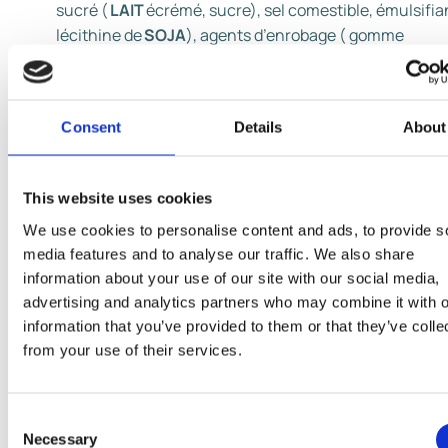
sucré (
LAIT
écrémé, sucre), sel comestible, émulsifia
lécithine de
SOJA
), agents d’enrobage ( gomme
arabique, maltodextrine), arômes), beurre de cacao,
caramel pâte (sucre, sirop de glucose, eau), sirop de
glucose, pâte de cacao,
LAIT
en poudre, sirop de gluc
Consent
Details
About
fructose, grains de caramel croquant (sucre, huile de
palme,
AMANDES 0.06%, LAI
T écrémé concentré suc
sel comestible, beurre de cacao, pâte de cacao,
PETIT
This website uses cookies
LAIT
doux en poudre,
LAIT
écrémé en
We use cookies to personalise content and ads, to provide s
poudre,
BEURRE
concentré, produit à base de
PETIT-
media features and to analyse our traffic. We also share
LAIT,
émulsifiant ( lécithine de
SOJA
),
information about your use of our site with our social media,
arômes),
LAIT
condensé, cacao maigre en poudre,
advertising and analytics partners who may combine it with o
émulsifiants (lécithines ( tournesol,
SOJA)
,
information that you’ve provided to them or that they’ve colle
E471),
BEURRE
anyhdre, sel, stabilisants (E412, E410),
from your use of their services.
sirop de sucre caramélisé, épaississant (E440),
concentré de jus de carotte, arômes.
Consent
Necessary
Peut contenir
PISTACHES, NOIX, NOISETTES, NOIX 
Selection