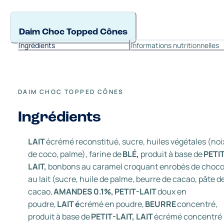
Daim Choc Topped Cônes
Ingrédients
Informations nutritionnelles
DAIM CHOC TOPPED CÔNES
Ingrédients
LAIT
écrémé reconstitué, sucre, huiles végétales (noi
de coco, palme), farine de
BLÉ,
produit à base de
PETIT
LAIT,
bonbons au caramel croquant enrobés de choco
au lait (sucre, huile de palme, beurre de cacao, pâte d
cacao,
AMANDES 0.1%, PETIT-LAIT
doux en
poudre,
LAIT é
crémé en poudre,
BEURRE
concentré,
produit à base de
PETIT-LAIT, LAIT
écrémé concentré