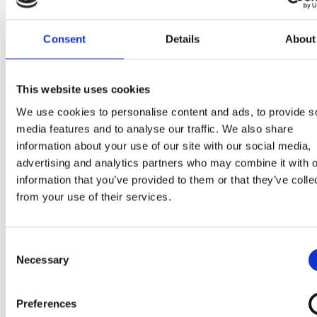
(sucre,
LAIT
entier en poudre, beurre de cacao, pâte d
cacao, miel 0.07%,
BEURRE
concentré,
AMANDES
0.0
Consent
Details
About
émulsifiant ( lécithine de
SOJA
), blanc d’
ŒUF
, arôme
pâte de cacao,
AMANDES
moulues 2%, cacao maigre 
poudre 1.5%,
LAIT
écrémé en poudre,
AMANDES
hach
This website uses cookies
1.5%,
LACTOSE (LAIT)
, émulsifiants (mono- et
diglycérides d’acides gras, lécithines de
SOJA
,
We use cookies to personalise content and ads, to provide s
media features and to analyse our traffic. We also share
polyricinoléate de polyglycérol), stabilisants (farine d
information about your use of our site with our social media,
graines de caroube, gomme guar), blanc d’
ŒUF
de po
advertising and analytics partners who may combine it with o
arômes.
information that you’ve provided to them or that they’ve colle
from your use of their services.
Peut contenir
NOISETTES, NOIX, PISTACHES, NOIX 
MACADAMIA, NOIX DE CAJOU, NOIX DE PÉCAN, NOI
DU BRÉSIL, ARCHIDES, GLUTEN.
Consent
Necessary
Selection
Preferences